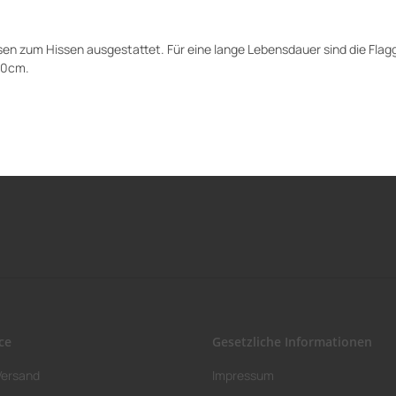
Ösen zum Hissen ausgestattet. Für eine lange Lebensdauer sind die Fl
150cm.
ce
Gesetzliche Informationen
Versand
Impressum