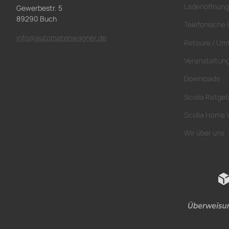
Ladenöffnung
Gewerbestr. 5
89290 Buch
Telefonische 
info@automatenwagner.de
Retoure / Um
Veranstaltun
Downloads
Scolia Ratge
Scolia Home 
Wir über uns