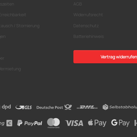
szeiten
AGB
Erreichbarkeit
Widerrufsrecht
tausch / Stornierung
Datenschutz
gen
Batteriehinweis
Vertrag widerrufen
ber
Vermietung