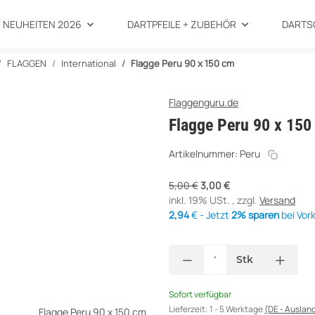
NEUHEITEN 2026
DARTPFEILE + ZUBEHÖR
DARTS
FLAGGEN
International
Flagge Peru 90 x 150 cm
Flaggenguru.de
Flagge Peru 90 x 150
Artikelnummer:
Peru
5,00 €
3,00 €
inkl. 19% USt. , zzgl.
Versand
2,94
€ - Jetzt
2% sparen
bei Vor
Stk
Loading...
Sofort verfügbar
Lieferzeit:
1 - 5 Werktage
(DE - Auslan