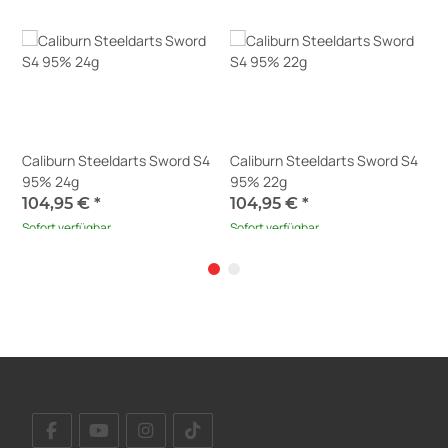
t
Caliburn Steeldarts Sword S4
Caliburn Steeldarts Sword S4
M
95% 24g
95% 22g
9
104,95 €
*
104,95 €
*
8
Sofort verfügbar
Sofort verfügbar
S
Lieferzeit:
1 - 5 Werktage
(DE -
L
Ausland abweichend)
A