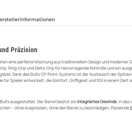
erstellerinformationen
 und Präzision
ieten eine perfekte Mischung aus traditionellem Design und moderner Gr
rip, Ring-Grip und Delta-Grip für hervorragende Kontrolle und ein ausg
sbild. Dank des Bull’s CP-Point-Systems ist der Austausch der Spitzen 
 für Spieler entwickelt, die Komfort, Griffigkeit und Stil in einem Dart
Bull's ausgestattet. Der Barrel besitzt ein
integriertes Gewinde
, in da
schen – ohne Auspressen, ohne den Barrel zu beschädigen. Passende
B