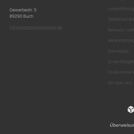
Ladenöffnung
Gewerbestr. 5
89290 Buch
Telefonische 
info@automatenwagner.de
Retoure / Um
Veranstaltun
Downloads
Scolia Ratge
Scolia Home 
Wir über uns