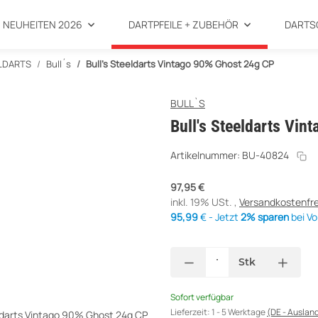
NEUHEITEN 2026
DARTPFEILE + ZUBEHÖR
DARTS
LDARTS
Bull´s
Bull's Steeldarts Vintago 90% Ghost 24g CP
BULL`S
Bull's Steeldarts Vi
Artikelnummer:
BU-40824
97,95 €
inkl. 19% USt. ,
Versandkostenfre
95,99
€ - Jetzt
2% sparen
bei Vo
Stk
Sofort verfügbar
Lieferzeit:
1 - 5 Werktage
(DE - Auslan