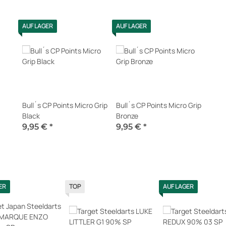
AUF LAGER
AUF LAGER
Bull´s CP Points Micro Grip
Bull´s CP Points Micro Grip
Black
Bronze
9,95 €
*
9,95 €
*
Sofort verfügbar
Sofort verfügbar
ER
TOP
AUF LAGER