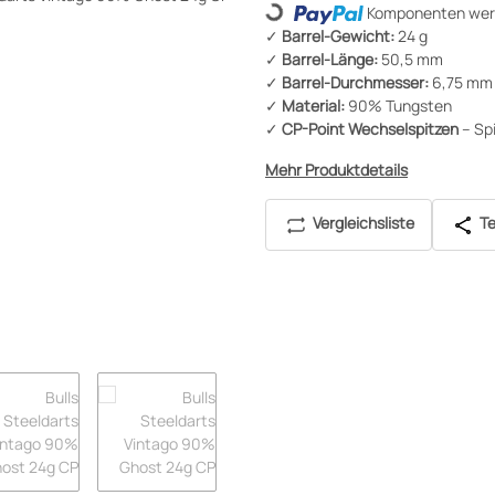
Loading...
Komponenten werd
✓
Barrel-Gewicht:
24 g
✓
Barrel-Länge:
50,5 mm
✓
Barrel-Durchmesser:
6,75 mm
✓
Material:
90% Tungsten
✓
CP-Point Wechselspitzen
– Sp
Mehr Produktdetails
Vergleichsliste
Te