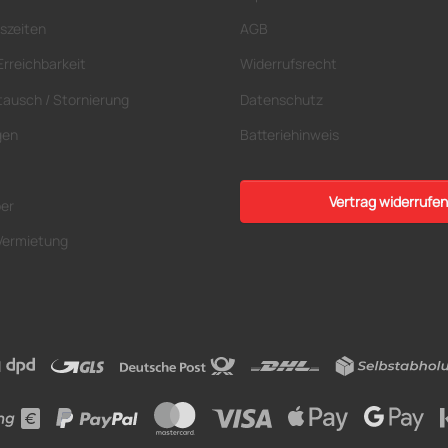
szeiten
AGB
Erreichbarkeit
Widerrufsrecht
tausch / Stornierung
Datenschutz
gen
Batteriehinweis
Vertrag widerrufen
ber
Vermietung