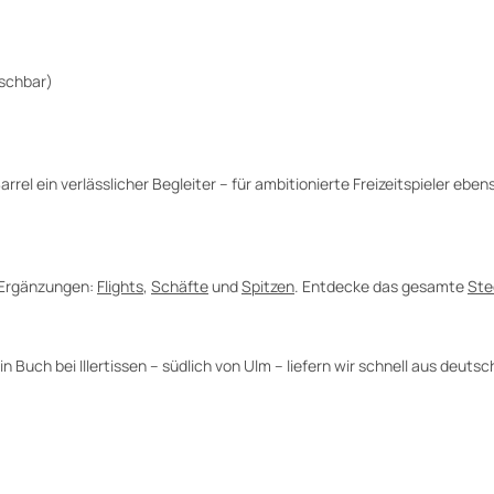
schbar)
el ein verlässlicher Begleiter – für ambitionierte Freizeitspieler ebens
n Ergänzungen:
Flights
,
Schäfte
und
Spitzen
. Entdecke das gesamte
Ste
Buch bei Illertissen – südlich von Ulm – liefern wir schnell aus deut