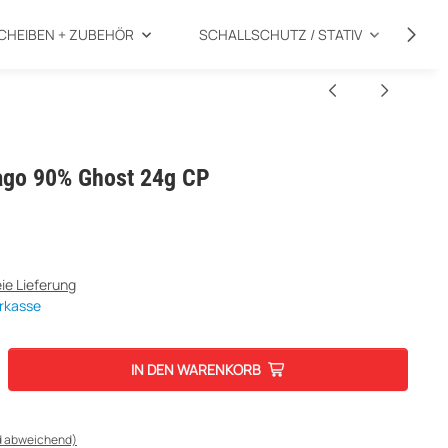
CHEIBEN + ZUBEHÖR
SCHALLSCHUTZ / STATIV
SP
ntago 90% Ghost 24g CP
ie Lieferung
rkasse
IN DEN WARENKORB
d abweichend)