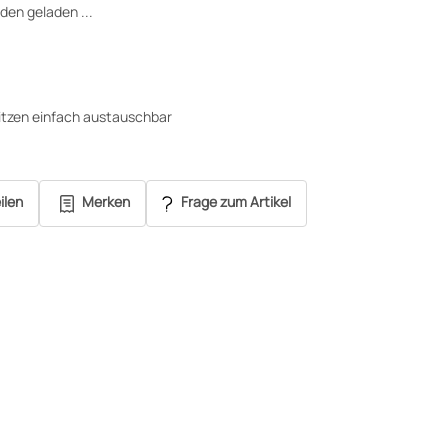
en geladen ...
itzen einfach austauschbar
ilen
Merken
Frage zum Artikel