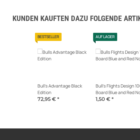
KUNDEN KAUFTEN DAZU FOLGENDE ARTIK
BESTSELLER
AUF LAGER
Bull's Advantage Black
Bull's Flights Design 1
Edition
Board Blue and Red N
72,95 €
*
1,50 €
*
Sofort verfügbar
Sofort verfügbar