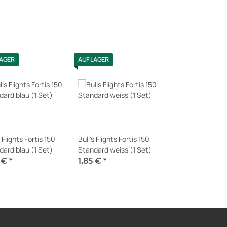
LAGER
AUF LAGER
s Flights Fortis 150
Bull's Flights Fortis 150
ard blau (1 Set)
Standard weiss (1 Set)
5 €
*
1,85 €
*
t verfügbar
Sofort verfügbar