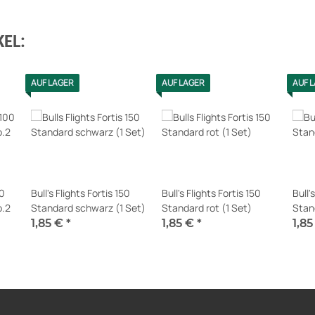
EL:
AUF LAGER
AUF LAGER
AUF 
00
Bull's Flights Fortis 150
Bull's Flights Fortis 150
Bull'
o.2
Standard schwarz (1 Set)
Standard rot (1 Set)
Stand
1,85 €
*
1,85 €
*
1,8
Sofort verfügbar
Sofort verfügbar
Sofor