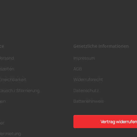
ce
Gesetzliche Informationen
Versand
Impressum
szeiten
AGB
Erreichbarkeit
Widerrufsrecht
tausch / Stornierung
Datenschutz
gen
Batteriehinweis
Vertrag widerrufen
ber
Vermietung