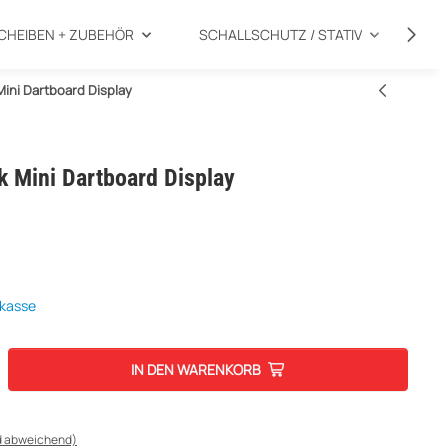
CHEIBEN + ZUBEHÖR
SCHALLSCHUTZ / STATIV
SP
Mini Dartboard Display
k Mini Dartboard Display
rkasse
IN DEN WARENKORB
d abweichend)