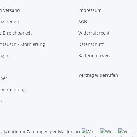
d Versand
Impressum
ngszeiten
AGB
e Erreichbarkeit
Widerrufsrecht
mtausch / Stornierung
Datenschutz
ungen
Batteriehinweis
Vertrag widerrufen
eber
e Vermietung
ns