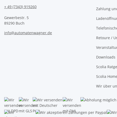
+ 49 (7343) 919260
Zahlung un
Gewerbestr. 5
Ladenöffnu
89290 Buch
Telefonisch
info@automatenwagner.de
Retoure / U
Veranstalt
Downloads
Scolia Ratg
Scolia Hom
Wir über u