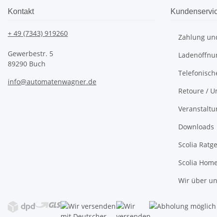
Kontakt
Kundenservi
+ 49 (7343) 919260
Zahlung un
Gewerbestr. 5
Ladenöffnu
89290 Buch
Telefonisch
info@automatenwagner.de
Retoure / U
Veranstalt
Downloads
Scolia Ratg
Scolia Hom
Wir über u