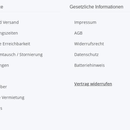
ce
Gesetzliche Informationen
d Versand
Impressum
ngszeiten
AGB
e Erreichbarkeit
Widerrufsrecht
mtausch / Stornierung
Datenschutz
ungen
Batteriehinweis
Vertrag widerrufen
eber
e Vermietung
ns