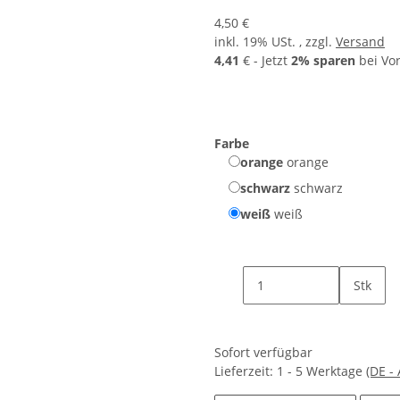
4,50 €
inkl. 19% USt. , zzgl.
Versand
4,41
€ - Jetzt
2% sparen
bei Vo
Farbe
orange
orange
schwarz
schwarz
weiß
weiß
Stk
Sofort verfügbar
Lieferzeit:
1 - 5 Werktage
(DE -